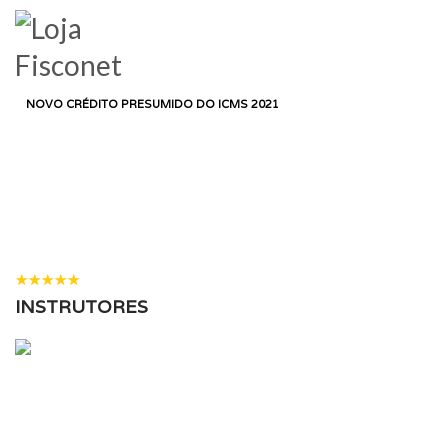
LOGIN
HOME
CURSO
DEPARTAMENTO FISCAL
NOVO CRÉDITO PRESUMIDO DO ICMS 2021
NOVO CRÉDITO
PRESUMIDO DO ICMS
2021
38 ALUNOS
( 2 AVALIAÇÕES )
INSTRUTORES
ALEXANDRE DA ROCHA SILVA