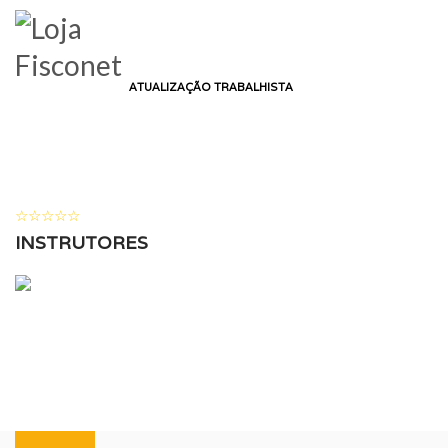
LOGIN
HOME
CURSO
ATUALIZAÇÃO TRABALHISTA
ATUALIZAÇÃO
TRABALHISTA
053 ALUNOS
( 0 AVALIAÇÕES )
INSTRUTORES
DANIEL PEREIRA NUNES