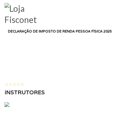
LOGIN
HOME
CURSO
DEPARTAMENTO CONTÁBIL
DECLARAÇÃO DE IMPOSTO DE RENDA PESSOA FÍSICA 2025
DECLARAÇÃO DE
IMPOSTO DE RENDA
PESSOA FÍSICA 2025
69 ALUNOS
( 0 AVALIAÇÕES )
INSTRUTORES
ADMIN