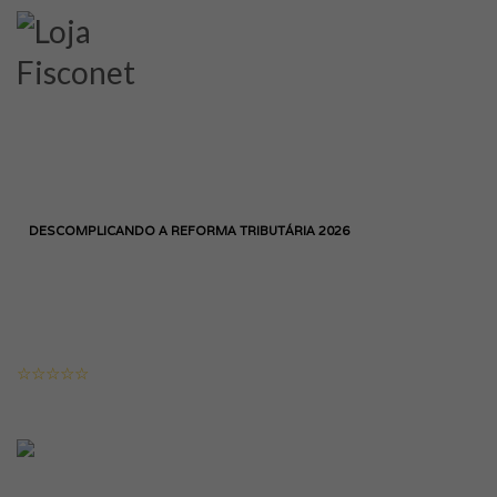
LOGIN
HOME
CURSO
DEPARTAMENTO CONTÁBIL
DESCOMPLICANDO A REFORMA TRIBUTÁRIA 2026
Descomplicando a
Reforma Tributária 2026
103 ALUNOS
( 0 AVALIAÇÕES )
INSTRUTORES
EDMILSON BRAGA