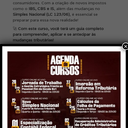
consumidores. Com a criação de novos impostos
como o
IBS, CBS e IS
, além das mudanças no
Simples Nacional (LC 123/06)
, é essencial se
preparar para essa nova realidade!
🚀
Com este curso, você terá um guia completo
para compreender, aplicar e se antecipar às
mudanças tributárias!
×
📚
O QUE VOCÊ VAI
APRENDER?
✅
O atual sistema tributário e suas limitações
✅
Histórico e fundamentos da Reforma Tributária
✅
Os novos impostos da União, Estados e
Municípios
✅
O imposto de competência compartilhada e
suas regras
✅
O que muda a partir de 2027 e as principais
cobranças
✅
Tributos extintos e novas alíquotas até 2033