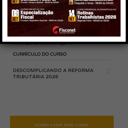
✅
Impactos diretos para consumidores e empresas
✅
Transição para o novo modelo e principais datas
✅
Alterações com a publicação da LC 214/2025
📌
Mantenha-se atualizado e evite riscos
tributários!
💡
Inscreva-se agora e domine a nova legislação
antes que ela entre em vigor!
🚀
CURRÍCULO DO CURSO
DESCOMPLICANDO A REFORMA
TRIBUTÁRIA 2026
QUERO FAZER ESSE CURSO