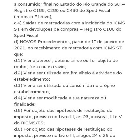
a consumidor final no Estado do Rio Grande do Sul –
Registro C185, C380 ou C480 do Sped Fiscal
(Imposto Efetivo);
c.4) Saídas de mercadorias com a incidência do ICMS
ST em devoluções de compras – Registro C186 do
Sped Fiscal
d) NOVOS Procedimentos, partir de 1° de janeiro de
2021, no recebimento de mercadoria com ICMS ST
que:
d.1) Vier a perecer, deteriorar-se ou for objeto de
roubo, furto ou extravio;
d.2) Vier a ser utilizada em fim alheio à atividade do
estabelecimento;
d.3) Vier a ser utilizada ou consumida no próprio
estabelecimento;
d.4) Vier a ser modificada a sua natureza ou
finalidade;
d.5) For objeto das hipóteses de restituição do
imposto, previsto no Livro III, art.23, incisos I, III e V
do RICMS/RS;
d.6) For objeto das hipóteses de restituição do
imposto, previsto no Livro III, artigos 24 e 25 do