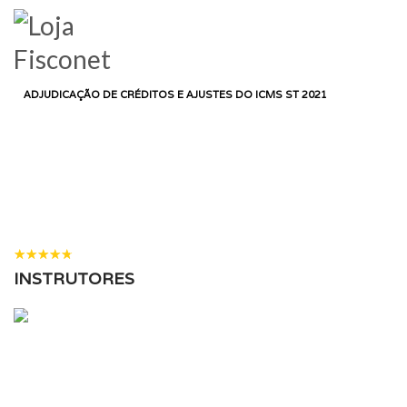
LOGIN
HOME
CURSO
DEPARTAMENTO FISCAL
ADJUDICAÇÃO DE CRÉDITOS E AJUSTES DO ICMS ST 2021
ADJUDICAÇÃO DE
CRÉDITOS E AJUSTES DO
ICMS ST 2021
25 ALUNOS
( 4 AVALIAÇÕES )
INSTRUTORES
ALEXANDRE DA ROCHA SILVA