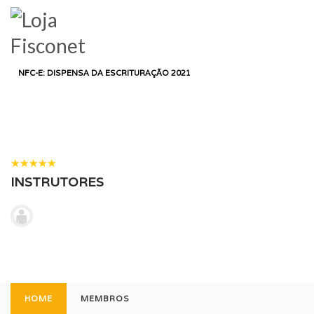
LOGIN
HOME
CURSO
DEPARTAMENTO FISCAL
NFC-E: DISPENSA DA ESCRITURAÇÃO 2021
NFC-E: DISPENSA DA
ESCRITURAÇÃO 2021
11 ALUNOS
( 1 AVALIAÇÕES )
INSTRUTORES
ALEXANDRE DA ROCHA SILVA
HOME
MEMBROS