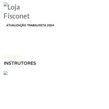
LOGIN
HOME
CURSO
DEPARTAMENTO PESSOAL
ATUALIZAÇÃO TRABALHISTA 2024
ATUALIZAÇÃO
TRABALHISTA 2024
26 ALUNOS
( 0 AVALIAÇÕES )
INSTRUTORES
DANIEL PEREIRA NUNES