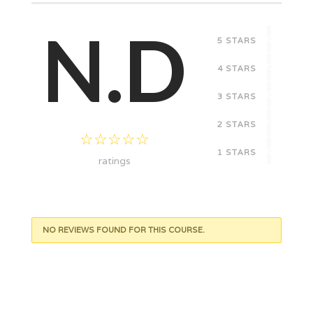
N.D
0
5 STARS
0
4 STARS
0
3 STARS
0
2 STARS
0
1 STARS
ratings
NO REVIEWS FOUND FOR THIS COURSE.