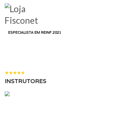
LOGIN
HOME
CURSO
DEPARTAMENTO PESSOAL
ESPECIALISTA EM REINF 2021
ESPECIALISTA EM REINF
2021
17 ALUNOS
( 3 AVALIAÇÕES )
INSTRUTORES
ADMINISTRAÇÃO FISCONET